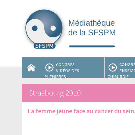
CONGRÈS
CONGR
VIDÉOS DES
ENSEIG
PLENIERES
CHIRURGIE
Strasbourg 2010
La femme jeune face au cancer du sein