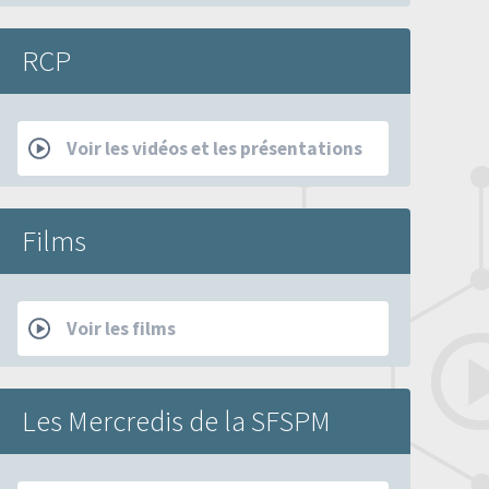
RCP
Voir les vidéos et les présentations
Films
Voir les films
Les Mercredis de la SFSPM