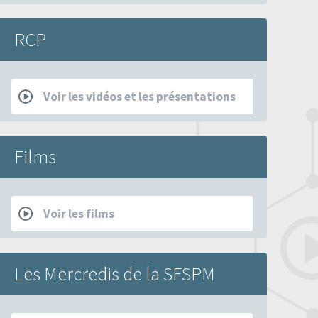
RCP
Voir les vidéos et les présentations
Films
Voir les films
Les Mercredis de la SFSPM