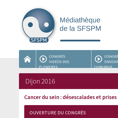
CONGRÈS
CONGR
VIDÉOS DES
ENSEIG
PLENIERES
CHIRURGIE
Dijon 2016
Cancer du sein : désescalades et prises
OUVERTURE DU CONGRÈS