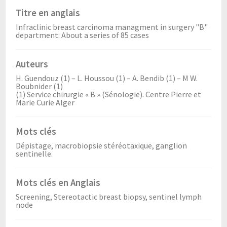
Titre en anglais
Infraclinic breast carcinoma managment in surgery "B"
department: About a series of 85 cases
Auteurs
H. Guendouz (1) – L. Houssou (1) – A. Bendib (1) – M W.
Boubnider (1)
(1) Service chirurgie « B » (Sénologie). Centre Pierre et
Marie Curie Alger
Mots clés
Dépistage, macrobiopsie stéréotaxique, ganglion
sentinelle.
Mots clés en Anglais
Screening, Stereotactic breast biopsy, sentinel lymph
node