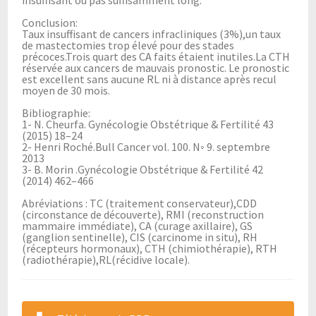
Conclusion:
Taux insuffisant de cancers infracliniques (3%),un taux
de mastectomies trop élevé pour des stades
précoces.Trois quart des CA faits étaient inutiles.La CTH
réservée aux cancers de mauvais pronostic. Le pronostic
est excellent sans aucune RL ni à distance après recul
moyen de 30 mois.
Bibliographie:
1- N. Cheurfa. Gynécologie Obstétrique & Fertilité 43
(2015) 18–24
2- Henri Roché.Bull Cancer vol. 100. N◦ 9. septembre
2013
3- B. Morin .Gynécologie Obstétrique & Fertilité 42
(2014) 462–466
Abréviations : TC (traitement conservateur),CDD
(circonstance de découverte), RMI (reconstruction
mammaire immédiate), CA (curage axillaire), GS
(ganglion sentinelle), CIS (carcinome in situ), RH
(récepteurs hormonaux), CTH (chimiothérapie), RTH
(radiothérapie),RL(récidive locale).