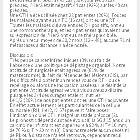
précisés, l'Her2 était négatif: 44 cas (92%) sur les 48 cas
précisés.
Une CTH a été utilisée chez 22 patientes (26%). Toutes
les malades ayant eu un TC (16 cas),ont eu une RTH.
Toutes les malades qui avaient des RH positifs, ont eu
une hormonothérapie, et les 4 patientes qui avaient une
surexpression de l'Her2 ont eu une thérapie ciblée.
Après un recul moyen de 30,2 mois (12 – 48), aucune RL ni
métastases à distance n'a été notée.
Discussion:
Très peu de cancer infracliniques (3%) du fait de
l'absence d'une politique de dépistage organisé. Notre
attitude chirurgicale était agressive (81% de
mastectomie),du fait de l'étendue des lésions (CIS), par
les difficultés d'obtenir un rendez vous de RTH ou de
repérage ou alors une indication basée sur le désir de la
patiente. Attitude agressive vis à vis du creux axillaire
puisque les 3/4 des curages étaient inutiles.
Le 1/3 (26%) de nos patientes ont eu une CTH adjuvante.
En effet actuellement les particularités de la cellule
tumorale (RH, Her2, Ki 67) peuvent faire poser
l'indication d'une CTH malgré un stade précoce (2).
Le pronostic dépend du stade évolutif, la SG à 15 ans d’un
carcinome infiltrant est supérieure à 92 % si T˂ 10 mm,
de 76 % si T ˃ 20 mm (3). Dans notre série aucun décès ni
de RL ou à distance n'a été retrouvé, cependant recul
insuffisant ou pas suffisamment long.