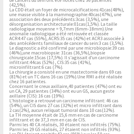
(42,5%).
La CDD était un foyer de microcalcifications:41cas(48%),
une masse visible à la mammographie:40cas(47%), une
association des deux précédents:3cas (3,5%), une
désorganisation architecturale:01cas(1,5%). La taille
radiologique moyenne = 9,7mm (6mm-18mm).Une
anomalie radiologique a été retrouvée et classée
ACR4:47 cas (55%), ACR5:35 cas (42%) et ACR3 associée à
des antécédents familiaux de cancer du sein:3 cas (3,5%).
Le diagnostic a été confirmé par une microbiopsie:39 cas
(46%),une macrobiopsie: 31cas (36,5%),biopsie
chirurgicale:15cas (17,5%). Il s'agissait d'un carcinome
infiltrant:44cas (52%) , CIS:35 cas (41%),
microinfiltrant:6 cas (7%).
La chirurgie a consisté en une mastectomie dans 69 cas
(81%) et un TC dans 16 cas (19%).Une RMI a été réalisée
chez 16 patientes.
Concernant le creux axillaire,40 patientes (47%) ont eu
un CA, 29 patientes (34%) ont eu un GS, aucun geste
axillaire (CIS): 16 cas (19%).
L'histologie a retrouvé un carcinome infiltrant: 46 cas
(54%), un CIS dans 27 cas (32%) et micro infiltrant dans
2 cas(2%), aucun reliquat tumoral dans 10 cas(12%).
La TH moyenne était de 15,6 mm en cas de carcinome
infiltrant et de 37,3 mm en cas de CIS.
Parmi les 40 CA réalisés, 30 étaient non infiltrés (75%).
Parmi les 29 GS réalisés, 27 étaient non infiltrés (93%).
Les RH étaient positifs:43 cas (86%) sur les 50 cas