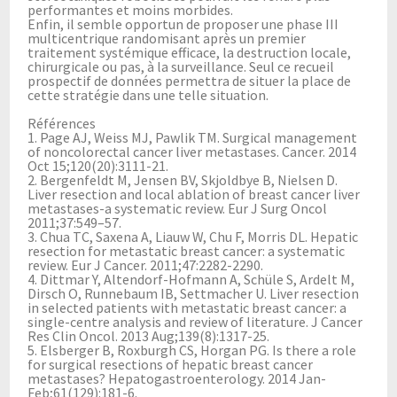
performantes et moins morbides.
Enfin, il semble opportun de proposer une phase III
multicentrique randomisant après un premier
traitement systémique efficace, la destruction locale,
chirurgicale ou pas, à la surveillance. Seul ce recueil
prospectif de données permettra de situer la place de
cette stratégie dans une telle situation.
Références
1. Page AJ, Weiss MJ, Pawlik TM. Surgical management
of noncolorectal cancer liver metastases. Cancer. 2014
Oct 15;120(20):3111-21.
2. Bergenfeldt M, Jensen BV, Skjoldbye B, Nielsen D.
Liver resection and local ablation of breast cancer liver
metastases-a systematic review. Eur J Surg Oncol
2011;37:549–57.
3. Chua TC, Saxena A, Liauw W, Chu F, Morris DL. Hepatic
resection for metastatic breast cancer: a systematic
review. Eur J Cancer. 2011;47:2282-2290.
4. Dittmar Y, Altendorf-Hofmann A, Schüle S, Ardelt M,
Dirsch O, Runnebaum IB, Settmacher U. Liver resection
in selected patients with metastatic breast cancer: a
single-centre analysis and review of literature. J Cancer
Res Clin Oncol. 2013 Aug;139(8):1317-25.
5. Elsberger B, Roxburgh CS, Horgan PG. Is there a role
for surgical resections of hepatic breast cancer
metastases? Hepatogastroenterology. 2014 Jan-
Feb;61(129):181-6.