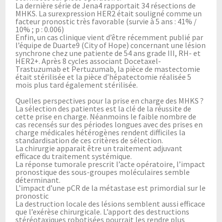
La dernière série de Jena4 rapportait 34 résections de
MHKS. La surexpression HER2 était souligné comme un
facteur pronostic très favorable (survie à 5 ans : 41% /
10% ; p : 0.006)
Enfin, un cas clinique vient d’être récemment publié par
l’équipe de Duarte9 (City of Hope) concernant une lésion
synchrone chez une patiente de 54 ans grade III, RH- et
HER2+. Après 8 cycles associant Docetaxel-
Trastuzumab et Pertuzumab, la pièce de mastectomie
était stérilisée et la pièce d’hépatectomie réalisée 5
mois plus tard également stérilisée.
Quelles perspectives pour la prise en charge des MHKS ?
La sélection des patientes est la clé de la réussite de
cette prise en charge. Néanmoins le faible nombre de
cas recensés sur des périodes longues avec des prises en
charge médicales hétérogènes rendent difficiles la
standardisation de ces critères de sélection.
La chirurgie apparait être un traitement adjuvant
efficace du traitement systémique.
La réponse tumorale prescrit l’acte opératoire, l’impact
pronostique des sous-groupes moléculaires semble
déterminant.
L’impact d’une pCR de la métastase est primordial sur le
pronostic
La destruction locale des lésions semblent aussi efficace
que l’exérèse chirurgicale. L’apport des destructions
stéréotaxiques robotisées pourrait les rendre plus