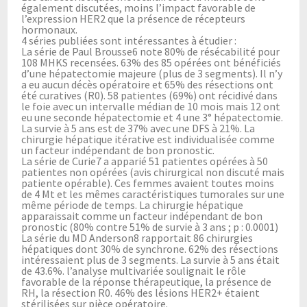
également discutées, moins l’impact favorable de
l’expression HER2 que la présence de récepteurs
hormonaux.
4 séries publiées sont intéressantes à étudier :
La série de Paul Brousse6 note 80% de résécabilité pour
108 MHKS recensées. 63% des 85 opérées ont bénéficiés
d’une hépatectomie majeure (plus de 3 segments). Il n’y
a eu aucun décès opératoire et 65% des résections ont
été curatives (R0). 58 patientes (69%) ont récidivé dans
le foie avec un intervalle médian de 10 mois mais 12 ont
eu une seconde hépatectomie et 4 une 3° hépatectomie.
La survie à 5 ans est de 37% avec une DFS à 21%. La
chirurgie hépatique itérative est individualisée comme
un facteur indépendant de bon pronostic.
La série de Curie7 a apparié 51 patientes opérées à 50
patientes non opérées (avis chirurgical non discuté mais
patiente opérable). Ces femmes avaient toutes moins
de 4 Mt et les mêmes caractéristiques tumorales sur une
même période de temps. La chirurgie hépatique
apparaissait comme un facteur indépendant de bon
pronostic (80% contre 51% de survie à 3 ans ; p : 0.0001)
La série du MD Anderson8 rapportait 86 chirurgies
hépatiques dont 30% de synchrone. 62% des résections
intéressaient plus de 3 segments. La survie à 5 ans était
de 43.6%. l’analyse multivariée soulignait le rôle
favorable de la réponse thérapeutique, la présence de
RH, la résection R0. 46% des lésions HER2+ étaient
stérilisées sur pièce opératoire.