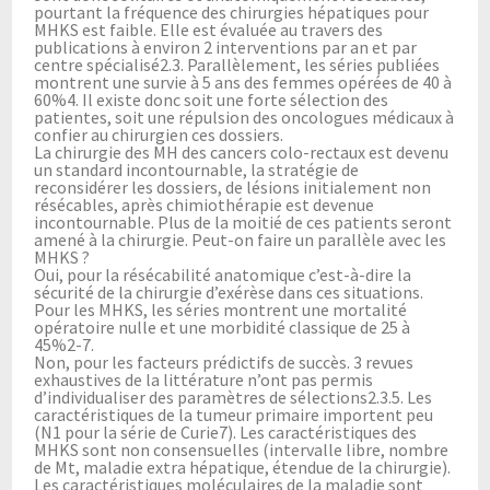
pourtant la fréquence des chirurgies hépatiques pour
MHKS est faible. Elle est évaluée au travers des
publications à environ 2 interventions par an et par
centre spécialisé2.3. Parallèlement, les séries publiées
montrent une survie à 5 ans des femmes opérées de 40 à
60%4. Il existe donc soit une forte sélection des
patientes, soit une répulsion des oncologues médicaux à
confier au chirurgien ces dossiers.
La chirurgie des MH des cancers colo-rectaux est devenu
un standard incontournable, la stratégie de
reconsidérer les dossiers, de lésions initialement non
résécables, après chimiothérapie est devenue
incontournable. Plus de la moitié de ces patients seront
amené à la chirurgie. Peut-on faire un parallèle avec les
MHKS ?
Oui, pour la résécabilité anatomique c’est-à-dire la
sécurité de la chirurgie d’exérèse dans ces situations.
Pour les MHKS, les séries montrent une mortalité
opératoire nulle et une morbidité classique de 25 à
45%2-7.
Non, pour les facteurs prédictifs de succès. 3 revues
exhaustives de la littérature n’ont pas permis
d’individualiser des paramètres de sélections2.3.5. Les
caractéristiques de la tumeur primaire importent peu
(N1 pour la série de Curie7). Les caractéristiques des
MHKS sont non consensuelles (intervalle libre, nombre
de Mt, maladie extra hépatique, étendue de la chirurgie).
Les caractéristiques moléculaires de la maladie sont