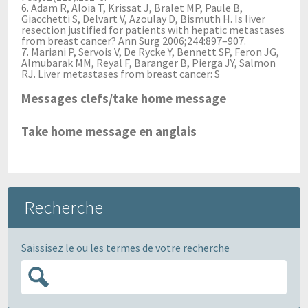
6. Adam R, Aloia T, Krissat J, Bralet MP, Paule B,
Giacchetti S, Delvart V, Azoulay D, Bismuth H. Is liver
resection justified for patients with hepatic metastases
from breast cancer? Ann Surg 2006;244:897–907.
7. Mariani P, Servois V, De Rycke Y, Bennett SP, Feron JG,
Almubarak MM, Reyal F, Baranger B, Pierga JY, Salmon
RJ. Liver metastases from breast cancer: S
Messages clefs/take home message
Take home message en anglais
Recherche
Saissisez le ou les termes de votre recherche