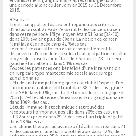
une période allant du 1er Janvier 2015 au 31 Décembre
2015.
Résultats :
Trente cinq patientes avaient répondu aux critères
d’inclusion soit 27 % de l’ensemble des cancers du sein
dans cette période .L’âge moyen était 51.5ans [32-80]
dont 20% avaient plus de 60ans. La notion de cancer
familial a été notée dans 42 %des cas
Le motif de consultation était essentiellement la
découverte d’un nodule du sein à l’autopalpation.Le délai
moyen de consultation était de 7.5mois [1-48]. Le sein
gauche était atteint dans 54% des cas .
Toutes les patientes ont bénéficié d’une intervention
chirurgicale type mastectomie totale avec curage
ganglionnaire .
L’étude anatomopathologique a conclut à l’aspect d’un
carcinome canalaire infiltrant dans88 % des cas , grade
II de SBR dans 60 % , une taille tumorale histologique de
2Cm [0.7-4] et absence d’envahissement ganglionnaire
dans 100% des cas .
L’étude immuno-histochimique a retrouvé des
récepteurs hormonaux positifs dans 70% des cas , un
HER2 surexprimé dans 29 % des cas et un triple négatif
dans 23 %des cas .
Une chimiothérapie adjuvante a été administrée dans 71
% des cas suivi d' une hormonothérapie dans 42 %, de
radiothérapie dans 25 % et d’une thérapie ciblée dans 22