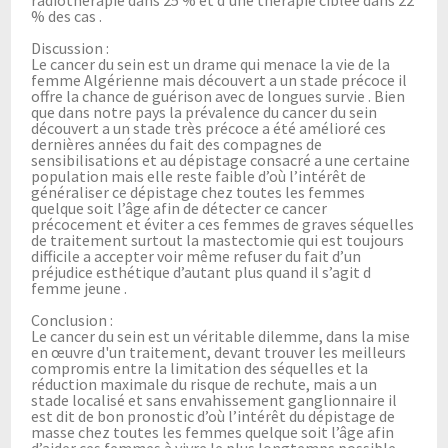
% des cas .
Discussion :
Le cancer du sein est un drame qui menace la vie de la
femme Algérienne mais découvert a un stade précoce il
offre la chance de guérison avec de longues survie . Bien
que dans notre pays la prévalence du cancer du sein
découvert a un stade très précoce a été amélioré ces
dernières années du fait des compagnes de
sensibilisations et au dépistage consacré a une certaine
population mais elle reste faible d’où l’intérêt de
généraliser ce dépistage chez toutes les femmes
quelque soit l’âge afin de détecter ce cancer
précocement et éviter a ces femmes de graves séquelles
de traitement surtout la mastectomie qui est toujours
difficile a accepter voir même refuser du fait d’un
préjudice esthétique d’autant plus quand il s’agit d
femme jeune .
Conclusion :
Le cancer du sein est un véritable dilemme, dans la mise
en œuvre d'un traitement, devant trouver les meilleurs
compromis entre la limitation des séquelles et la
réduction maximale du risque de rechute, mais a un
stade localisé et sans envahissement ganglionnaire il
est dit de bon pronostic d’où l’intérêt du dépistage de
masse chez toutes les femmes quelque soit l’âge afin
d’aider ces femmes à vivre le plus longtemps possible.