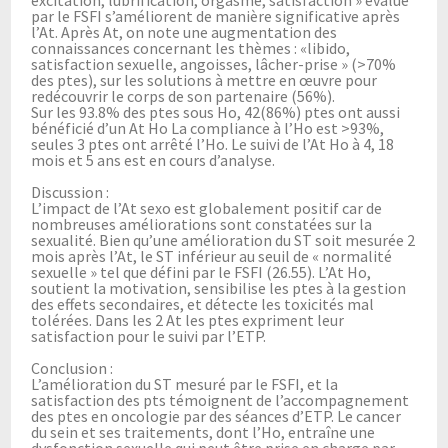
par le FSFI s’améliorent de manière significative après
l’At. Après At, on note une augmentation des
connaissances concernant les thèmes : «libido,
satisfaction sexuelle, angoisses, lâcher-prise » (>70%
des ptes), sur les solutions à mettre en œuvre pour
redécouvrir le corps de son partenaire (56%).
Sur les 93.8% des ptes sous Ho, 42(86%) ptes ont aussi
bénéficié d’un At Ho La compliance à l’Ho est >93%,
seules 3 ptes ont arrêté l’Ho. Le suivi de l’At Ho à 4, 18
mois et 5 ans est en cours d’analyse.
Discussion :
L’impact de l’At sexo est globalement positif car de
nombreuses améliorations sont constatées sur la
sexualité. Bien qu’une amélioration du ST soit mesurée 2
mois après l’At, le ST inférieur au seuil de « normalité
sexuelle » tel que défini par le FSFI (26.55). L’At Ho,
soutient la motivation, sensibilise les ptes à la gestion
des effets secondaires, et détecte les toxicités mal
tolérées. Dans les 2 At les ptes expriment leur
satisfaction pour le suivi par l’ETP.
Conclusion :
L’amélioration du ST mesuré par le FSFI, et la
satisfaction des pts témoignent de l’accompagnement
des ptes en oncologie par des séances d’ETP. Le cancer
du sein et ses traitements, dont l’Ho, entraîne une
dysfonction sexuelle qui peut être prise en charge par