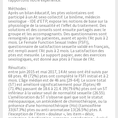
Méthodes :
Après un bilan éducatif, les ptes volontaires ont
participé à un At sexo collectif. Le binôme, médecin
sexologue - IDE d’ETP, expose les notions de base sur la
physiologie de la sexualité et l’effet du traitement. Des
solutions et des conseils sont ensuite partagés avec le
groupe et les accompagnants. Des questionnaires sont
renseignés par les patientes, avant et après l’At puis à 2
mois. Le Female Function Sexual Index (FSFI),
questionnaire de satisfaction sexuelle validé en français,
est rempli avant l’At puis à 2 mois. La satisfaction des
ptes est mesurée. Le support papier, avec des exercices
sexologiques, est donné aux ptes à l’issue de l’At.
Résultats :
entre juin 2015 et mai 2017, 14 At sexo ont été suivis par
68 ptes. 49 (72%) ptes ont complété le FSFI initial et à 2
mois. L’âge médian est de 46 ans [29-64]. Le score total
(ST) est amélioré significativement pour 35ptes/49
(71.4%) passant de 18.6 à 21.4. 39(79.6%) ptes ont un ST
inférieur à la valeur seuil de normalité sexuelle (26.55).
L’amélioration du ST s’observe quel que soit le statut
ménopausique, un antécédent de chimiothérapie, ou la
présence d’une hormonothérapie (Ho) (tamoxifène
33(67.3%) ptes ou anti-aromatase 13(26.5%) ptes. A
l’exception de l’item « douleur », les item « désir,
excitation, lubrification, orgasme, satisfaction » évalué