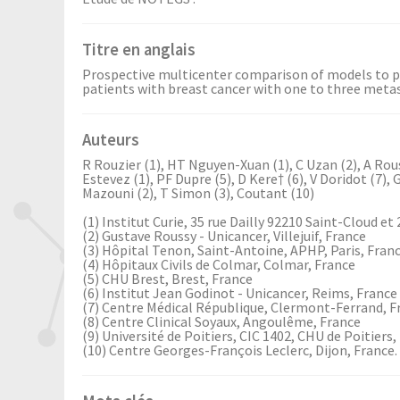
Titre en anglais
Prospective multicenter comparison of models to pr
patients with breast cancer with one to three meta
Auteurs
R Rouzier (1), HT Nguyen-Xuan (1), C Uzan (2), A Rouss
Estevez (1), PF Dupre (5), D Kere† (6), V Doridot (7), G
Mazouni (2), T Simon (3), Coutant (10)
(1) Institut Curie, 35 rue Dailly 92210 Saint-Cloud et
(2) Gustave Roussy - Unicancer, Villejuif, France
(3) Hôpital Tenon, Saint-Antoine, APHP, Paris, Fran
(4) Hôpitaux Civils de Colmar, Colmar, France
(5) CHU Brest, Brest, France
(6) Institut Jean Godinot - Unicancer, Reims, France
(7) Centre Médical République, Clermont-Ferrand, F
(8) Centre Clinical Soyaux, Angoulême, France
(9) Université de Poitiers, CIC 1402, CHU de Poitiers,
(10) Centre Georges-François Leclerc, Dijon, France.