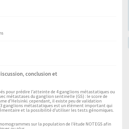
ns
discussion, conclusion et
s pour prédire l’atteinte de 4 ganglions métastatiques ou
vec métastases du ganglion sentinelle (GS) : le score de
 d’Helsinki. cependant, il existe peu de validation
de 3 ganglions métastatiques est un élément important qui
émentaire et la possibilité d'utiliser les tests génomiques.
s et nomogrammes sur la population de l’étude NOTEGS afin
ques ou plus.