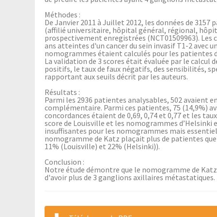
Méthodes :
De Janvier 2011 à Juillet 2012, les données de 3157 p
(affilié universitaire, hôpital général, régional, hôpi
prospectivement enregistrées (NCT01509963). Les cri
ans atteintes d'un cancer du sein invasif T1-2 avec un
nomogrammes étaient calculés pour les patientes de
La validation de 3 scores était évaluée par le calcul d
positifs, le taux de faux négatifs, des sensibilités, s
rapportant aux seuils décrit par les auteurs.
Résultats :
Parmi les 2936 patientes analysables, 502 avaient ent
complémentaire. Parmi ces patientes, 75 (14,9%) ava
concordances étaient de 0,69, 0,74 et 0,77 et les tau
score de Louisville et les nomogrammes d’Helsinki e
insuffisantes pour les nomogrammes mais essentiell
nomogramme de Katz plaçait plus de patientes que l
11% (Louisville) et 22% (Helsinki)).
Conclusion :
Notre étude démontre que le nomogramme de Katz est
d'avoir plus de 3 ganglions axillaires métastatiques.