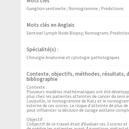
Mots clés
Ganglion sentinelle ; Nomogramme ; Prédictions
Mots clés en Anglais
Sentinel Lymph Node Biopsy; Nomogram; Predictio
Spécialité(s) :
Chirurgie Anatomie et cytologie pathologiques
Contexte, objectifs, méthodes, résultats, 
bibliographie
Contexte :
Plusieurs modèles mathématiques ont été développé
plus chez les patientes atteintes de cancer du sein a
Louisville, le nomogramme de Katz et le nomogramme
externe de ces scores. Le risque d'atteinte de plus 
peut influencer la décision de curage axillaire compl
Objectif :
L’objectif de ce travail était d’évaluer ces 3 score
de prédire les patientes ayant 4 ganglions métastati