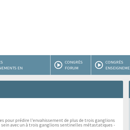
ÈS
CONGRÈS
CONGRÈS
NEMENTS EN
FORUM
ENSEIGNEMEN
 pour prédire l'envahissement de plus de trois ganglions
u sein avec un à trois ganglions sentinelles métastatiques -