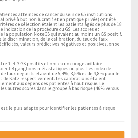
atientes atteintes de cancer du sein de 65 institutions
tal privé à but non lucratif et en pratique privée) ont été
tères de sélection étaient les patients âgés de plus de 18
e indication de la procédure du GS. Les scores et
 la population NoteGS qui avaient au moins un GS positif.
e la discrimination, de la calibration, du taux de faux
pécificités, valeurs prédictives négatives et positives, en se
re 1 et 3 GS positifs et ont eu un curage axillaire
ient 4 ganglions métastatiques ou plus. Les index de
x de faux négatifs étaient de 5,4%, 3,5% et de 4,8% pour le
t de Katz respectivement. Les calibrations étaient
ement aux dépens des patientes à haut risque. Le
es autres scores dans le groupe à bas risque (46% versus
 le plus adapté pour identifier les patientes à risque