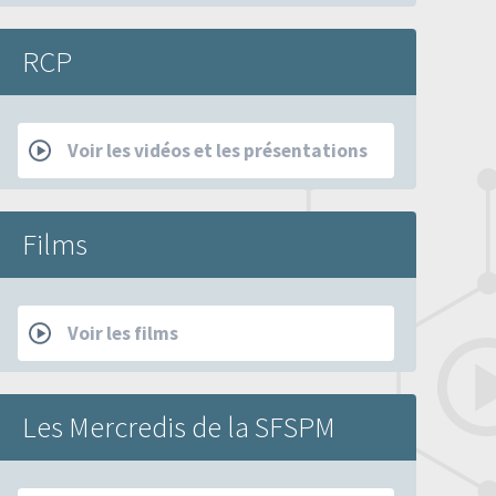
RCP
Voir les vidéos et les présentations
Films
Voir les films
Les Mercredis de la SFSPM