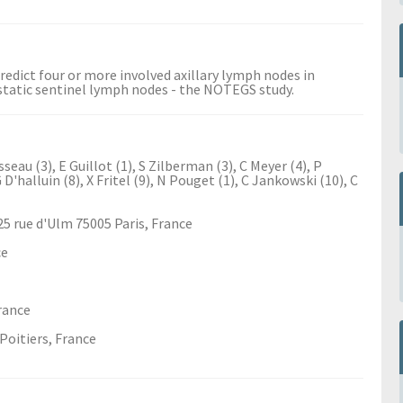
edict four or more involved axillary lymph nodes in
static sentinel lymph nodes - the NOTEGS study.
eau (3), E Guillot (1), S Zilberman (3), C Meyer (4), P
 D'halluin (8), X Fritel (9), N Pouget (1), C Jankowski (10), C
 25 rue d'Ulm 75005 Paris, France
ce
rance
 Poitiers, France