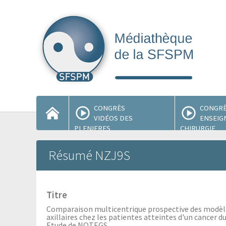
CONGRÈS
CONGR
VIDÉOS DES
ENSEIG
PLENIERES
CHIRURGIE
Résumé NZJ9S
Titre
Comparaison multicentrique prospective des modèles
axillaires chez les patientes atteintes d'un cancer d
Etude de NOTEGS .