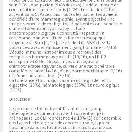
sein à l’autopalpation (94% des cas). Le délai moyen de
consultation était de 7 mois [1-24]. Le sein droit était
atteint dans 58% des cas. Toutes les patientes avaient
bénéficié d’une mammographie, ayant objectivé une
image suspecte de malignité. 16 patientes ont bénéficié
d’une intervention type Patey. L’étude
anatomopathologique a conclut à l’aspect d’un
carcinome lobulaire, d’une taille macroscopique
moyenne de 3cm [0,7-7], de grade II de SBR chez 12
patientes, avec envahissement ganglionnaire (14/16).
L’étude immuno-histochimique a retrouvé des
récepteurs hormonaux positifs (10/16), un HER2
surexprimé (3/16). 16 patientes ont reçu une
chimiothérapie adjuvante, suivie d’une radiothérapie
complémentaire(14/16), d’une hormonothérapie (9/ 16)
et d’une thérapie ciblée (3 /16).
La tolérance était majoritairement de grade I et II,
digestive (20%), hématologique (35%) et neurologique
(10%).
Discussion :
Le carcinome lobulaire infiltrant est un groupe
hétérogène de tumeur, survient souvent en péri
ménopause. Le CLI représente 4 à 10% [1] de l’ensemble
des types histologiques de cancers du sein, il prend
naissance dans les lobules du sein mais traverse ces
glandes et se propage au tissu mammaire voisin.