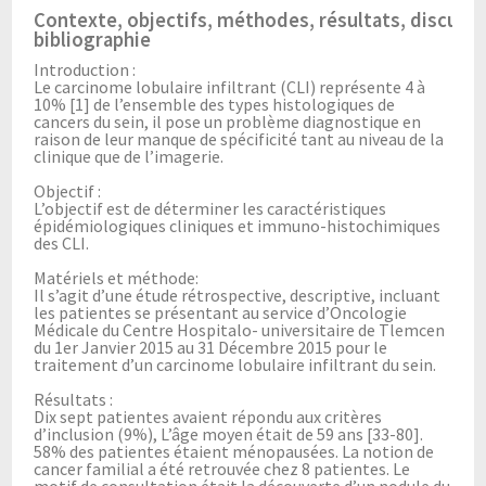
Contexte, objectifs, méthodes, résultats, discussi
bibliographie
Introduction :
Le carcinome lobulaire infiltrant (CLI) représente 4 à
10% [1] de l’ensemble des types histologiques de
cancers du sein, il pose un problème diagnostique en
raison de leur manque de spécificité tant au niveau de la
clinique que de l’imagerie.
Objectif :
L’objectif est de déterminer les caractéristiques
épidémiologiques cliniques et immuno-histochimiques
des CLI.
Matériels et méthode:
Il s’agit d’une étude rétrospective, descriptive, incluant
les patientes se présentant au service d’Oncologie
Médicale du Centre Hospitalo- universitaire de Tlemcen
du 1er Janvier 2015 au 31 Décembre 2015 pour le
traitement d’un carcinome lobulaire infiltrant du sein.
Résultats :
Dix sept patientes avaient répondu aux critères
d’inclusion (9%), L’âge moyen était de 59 ans [33-80].
58% des patientes étaient ménopausées. La notion de
cancer familial a été retrouvée chez 8 patientes. Le
motif de consultation était la découverte d’un nodule du