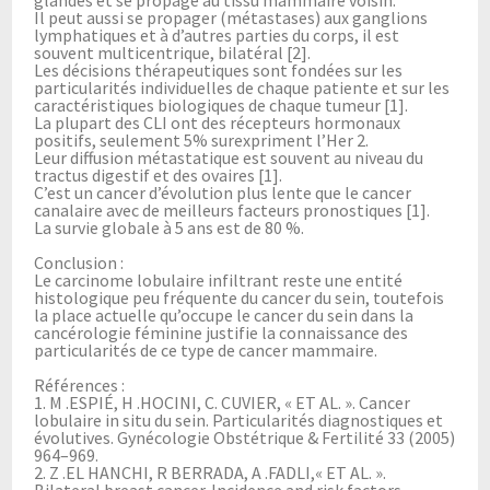
Il peut aussi se propager (métastases) aux ganglions
lymphatiques et à d’autres parties du corps, il est
souvent multicentrique, bilatéral [2].
Les décisions thérapeutiques sont fondées sur les
particularités individuelles de chaque patiente et sur les
caractéristiques biologiques de chaque tumeur [1].
La plupart des CLI ont des récepteurs hormonaux
positifs, seulement 5% surexpriment l’Her 2.
Leur diffusion métastatique est souvent au niveau du
tractus digestif et des ovaires [1].
C’est un cancer d’évolution plus lente que le cancer
canalaire avec de meilleurs facteurs pronostiques [1].
La survie globale à 5 ans est de 80 %.
Conclusion :
Le carcinome lobulaire infiltrant reste une entité
histologique peu fréquente du cancer du sein, toutefois
la place actuelle qu’occupe le cancer du sein dans la
cancérologie féminine justifie la connaissance des
particularités de ce type de cancer mammaire.
Références :
1. M .ESPIÉ, H .HOCINI, C. CUVIER, « ET AL. ». Cancer
lobulaire in situ du sein. Particularités diagnostiques et
évolutives. Gynécologie Obstétrique & Fertilité 33 (2005)
964–969.
2. Z .EL HANCHI, R BERRADA, A .FADLI,« ET AL. ».
Bilateral breast cancer. Incidence and risk factors